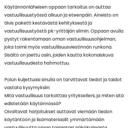
Käytännönläheisen oppaan tarkoitus on auttaa
vastuullisuustyössä alkuun ja eteenpäin. Aineisto on
tiivis paketti kestävästä kehityksestä ja
vastuullisuustyöstä pk-yrittäjän silmin. Oppaan avulla
pystyt rakentamaan oman vastuullisuusohjelman,
joka toimii myös vastuullisuusviestinnän runkona.
Sisältö on jaettu osiin, joiden kautta kokonaiskuva
vastuullisuudesta hahmottuu.
Polun kuljettuasi sinulla on tarvittavat tiedot ja taidot
vastata kysymyksiin:
Mitä vastuullisuus tarkoittaa yritykselleni, ja miten sitä
edistetään käytännössä?
Oivaltavat harjoitukset auttavat viemään tiedon
käytäntöön ja lisämateriaalit ymmärtämään
vastuullisuutta oman toimintasi näkökulmasta.