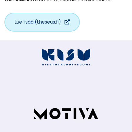
(siirryt
Lue lisää (theseus.fi)
toiseen
palveluun)