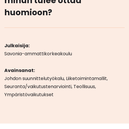
minun tulee ottaa
huomioon?
Julkaisija:
Savonia-ammattikorkeakoulu
Avainsanat:
Johdon suunnittelutyökalu, Liiketoimintamallit,
Seuranta/vaikutustenarviointi, Teollisuus,
Ympäristövaikutukset