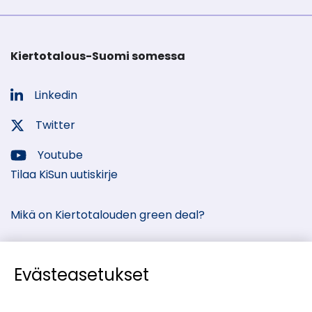
Kiertotalous-Suomi somessa
Linkedin
Sosiaalinen
media:
Twitter
Sosiaalinen
media:
Youtube
Sosiaalinen
Tilaa KiSun uutiskirje
media:
Mikä on Kiertotalouden green deal?
Evästeasetukset
Kiertotalous-Suomen kumppanisivut