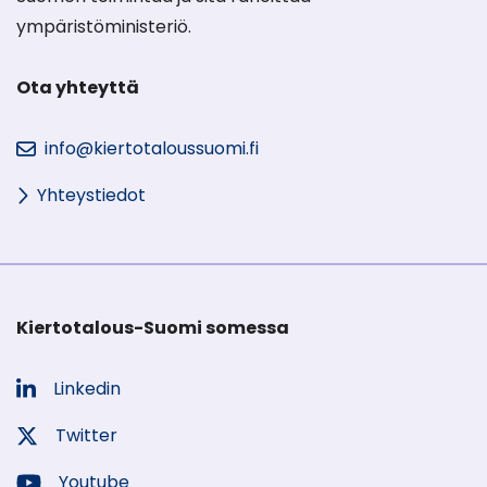
ympäristöministeriö.
Ota yhteyttä
info@kiertotaloussuomi.fi
Yhteystiedot
Kiertotalous-Suomi somessa
Linkedin
Sosiaalinen
media:
Twitter
Sosiaalinen
media:
Youtube