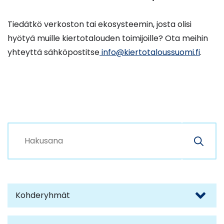
Tiedätkö verkoston tai ekosysteemin, josta olisi
hyötyä muille kiertotalouden toimijoille? Ota meihin
yhteyttä sähköpostitse
info@kiertotaloussuomi.fi
.
Haku
Hae
Suodata
Kohderyhmät
tuloksia
: