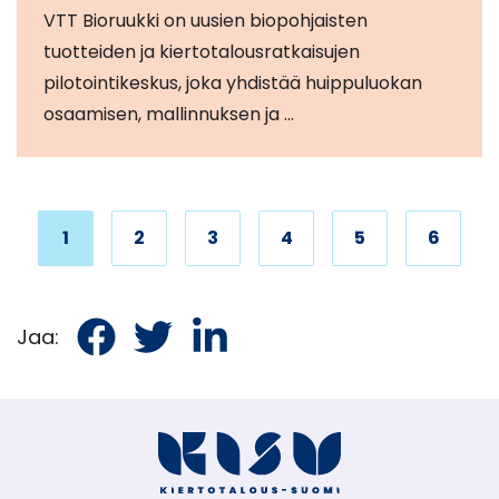
VTT Bioruukki on uusien biopohjaisten
tuotteiden ja kiertotalousratkaisujen
pilotointikeskus, joka yhdistää huippuluokan
osaamisen, mallinnuksen ja …
1
2
3
4
5
6
Jaa
Jaa
Jaa
Jaa:
Facebookissa
Twitterissä
LinkedInissä