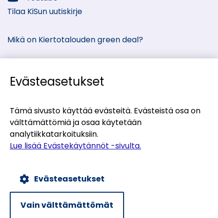
Sosiaalinen
Tilaa KiSun uutiskirje
media:
Mikä on Kiertotalouden green deal?
Evästeasetukset
Kiertotalous-Suomen kumppanisivut
Tämä sivusto käyttää evästeitä. Evästeistä osa on
välttämättömiä ja osaa käytetään
(siirryt
Materiaalitori
analytiikkatarkoituksiin.
toiseen
(siirryt
Teollisten symbioosien palvelu
Lue lisää Evästekäytännöt -sivulta.
palveluun)
toiseen
(siirryt
Uusiomaarakentamisen UUMA-ohjelma
palveluun)
toiseen
Evästeasetukset
palveluun)
Evästekäytännöt
Tietosuojaseloste
Vain välttämättömät
Saavutettavuusseloste