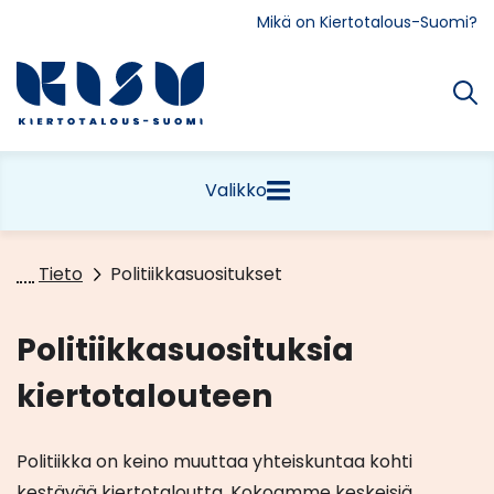
Siirry
Mikä on Kiertotalous-Suomi?
sisältöön
Etusivu
Valikko
Tieto
Politiikkasuositukset
Politiikkasuosituksia
kiertotalouteen
Politiikka on keino muuttaa yhteiskuntaa kohti
kestävää kiertotaloutta. Kokoamme keskeisiä