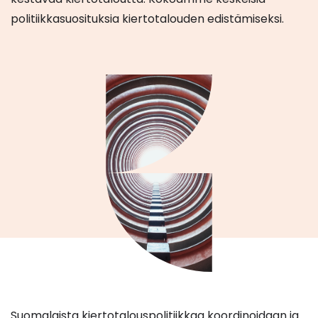
politiikkasuosituksia kiertotalouden edistämiseksi.
Suomalaista kiertotalouspolitiikkaa koordinoidaan ja