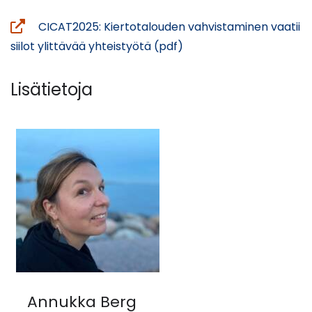
uut
ikku
CICAT2025: Kiertotalouden vahvistaminen vaatii
siirr
(avautuu
siilot ylittävää yhteistyötä (pdf)
tois
uuteen
palv
ikkunaan,
Lisätietoja
siirryt
toiseen
palveluun)
Annukka Berg