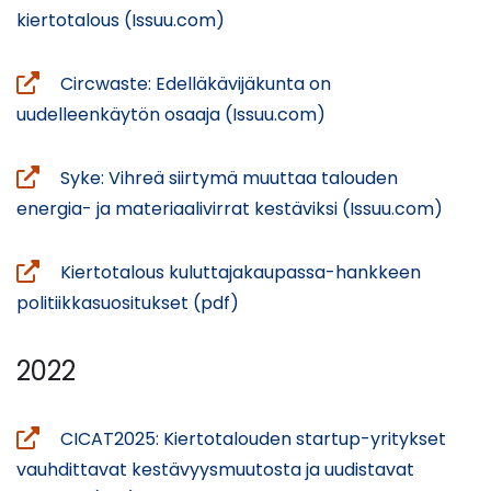
siirryt
(avautuu
kiertotalous (Issuu.com)
toiseen
uuteen
palveluun)
ikkunaan,
Circwaste: Edelläkävijäkunta on
siirryt
(avautuu
uudelleenkäytön osaaja (Issuu.com)
toiseen
uuteen
palveluun)
ikkunaan,
Syke: Vihreä siirtymä muuttaa talouden
siirryt
(avau
energia- ja materiaalivirrat kestäviksi (Issuu.com)
toiseen
uute
palveluun)
ikkun
Kiertotalous kuluttajakaupassa-hankkeen
siirryt
(avautuu
politiikkasuositukset (pdf)
toise
uuteen
palve
ikkunaan)
2022
CICAT2025: Kiertotalouden startup-yritykset
vauhdittavat kestävyysmuutosta ja uudistavat