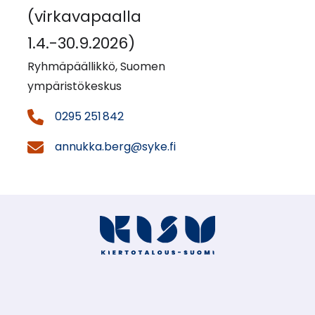
(virkavapaalla
1.4.-30.9.2026)
Ryhmäpäällikkö, Suomen
ympäristökeskus
0295 251 842
annukka.berg@syke.fi