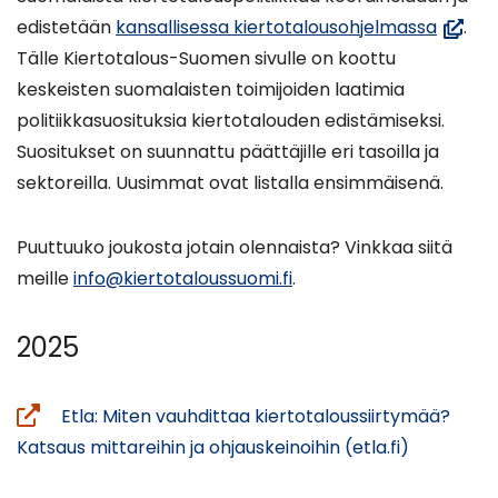
(avaut
edistetään
kansallisessa kiertotalousohjelmassa
.
uuteen
Tälle Kiertotalous-Suomen sivulle on koottu
ikkuna
keskeisten suomalaisten toimijoiden laatimia
siirryt
politiikkasuosituksia kiertotalouden edistämiseksi.
toisee
Suositukset on suunnattu päättäjille eri tasoilla ja
palvel
sektoreilla. Uusimmat ovat listalla ensimmäisenä.
Puuttuuko joukosta jotain olennaista? Vinkkaa siitä
meille
info@kiertotaloussuomi.fi
.
2025
Etla: Miten vauhdittaa kiertotaloussiirtymää?
(siirryt
Katsaus mittareihin ja ohjauskeinoihin (etla.fi)
toiseen