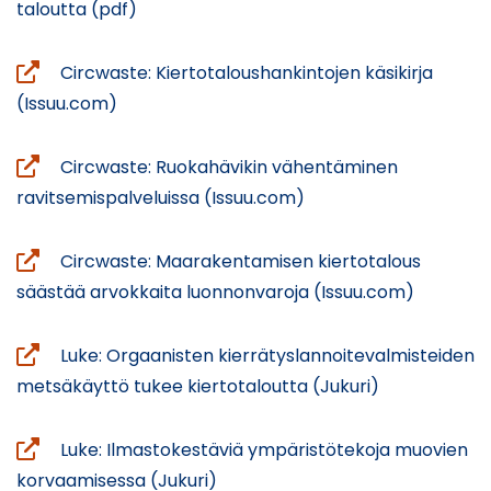
(avautuu
taloutta (pdf)
uuteen
ikkunaan,
Circwaste: Kiertotaloushankintojen käsikirja
siirryt
(avautuu
(Issuu.com)
toiseen
uuteen
palveluun)
ikkunaan,
Circwaste: Ruokahävikin vähentäminen
siirryt
(avautuu
ravitsemispalveluissa (Issuu.com)
toiseen
uuteen
palveluun)
ikkunaan,
Circwaste: Maarakentamisen kiertotalous
siirryt
(avautuu
säästää arvokkaita luonnonvaroja (Issuu.com)
toiseen
uuteen
palveluun)
ikkunaan
Luke: Orgaanisten kierrätyslannoitevalmisteiden
siirryt
(avautuu
metsäkäyttö tukee kiertotaloutta (Jukuri)
toiseen
uuteen
palveluu
ikkunaan,
Luke: Ilmastokestäviä ympäristötekoja muovien
siirryt
(avautuu
korvaamisessa (Jukuri)