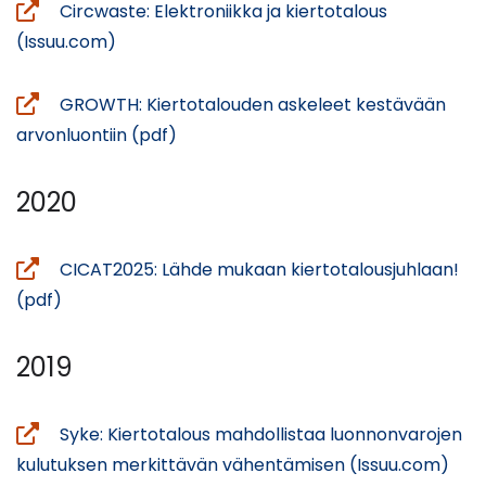
palveluun)
ikkunaan,
Circwaste: Elektroniikka ja kiertotalous
siirryt
(avautuu
(Issuu.com)
toiseen
uuteen
palveluun)
ikkunaan,
GROWTH: Kiertotalouden askeleet kestävään
siirryt
(avautuu
arvonluontiin (pdf)
toiseen
uuteen
palveluun)
ikkunaan,
2020
siirryt
toiseen
CICAT2025: Lähde mukaan kiertotalousjuhlaan!
palveluun)
(avautuu
(pdf)
uuteen
ikkunaan,
2019
siirryt
toiseen
Syke: Kiertotalous mahdollistaa luonnonvarojen
palveluun)
(ava
kulutuksen merkittävän vähentämisen (Issuu.com)