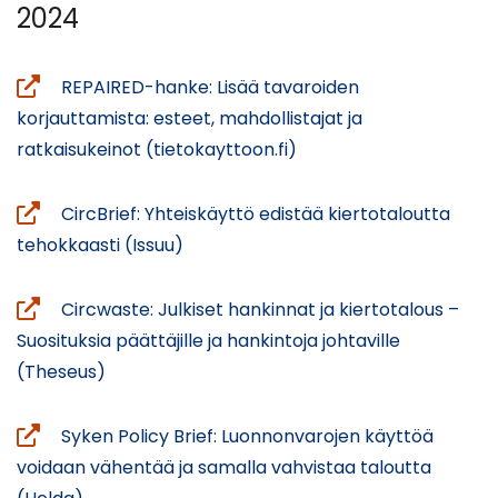
palveluun
2024
REPAIRED-hanke: Lisää tavaroiden
korjauttamista: esteet, mahdollistajat ja
(siirryt
ratkaisukeinot (tietokayttoon.fi)
toiseen
palveluun)
CircBrief: Yhteiskäyttö edistää kiertotaloutta
(siirryt
tehokkaasti (Issuu)
toiseen
palveluun)
Circwaste: Julkiset hankinnat ja kiertotalous –
Suosituksia päättäjille ja hankintoja johtaville
(siirryt
(Theseus)
toiseen
palveluun)
Syken Policy Brief: Luonnonvarojen käyttöä
voidaan vähentää ja samalla vahvistaa taloutta
(siirryt