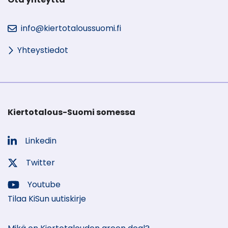
info@kiertotaloussuomi.fi
Yhteystiedot
Kiertotalous-Suomi somessa
Linkedin
Sosiaalinen
media:
Twitter
Sosiaalinen
media:
Youtube
Sosiaalinen
Tilaa KiSun uutiskirje
media: