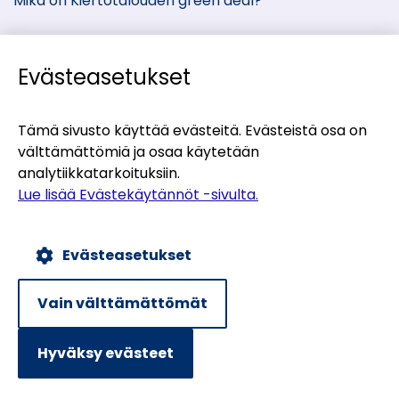
Mikä on Kiertotalouden green deal?
Evästeasetukset
Kiertotalous-Suomen kumppanisivut
Tämä sivusto käyttää evästeitä. Evästeistä osa on
välttämättömiä ja osaa käytetään
(siirryt
Materiaalitori
analytiikkatarkoituksiin.
toiseen
(siirryt
Teollisten symbioosien palvelu
Lue lisää Evästekäytännöt -sivulta.
palveluun)
toiseen
(siirryt
Uusiomaarakentamisen UUMA-ohjelma
palveluun)
toiseen
Evästeasetukset
palveluun)
Evästekäytännöt
Tietosuojaseloste
Vain välttämättömät
Saavutettavuusseloste
Hyväksy evästeet
Poutapilvi web design