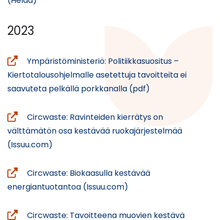
(Helda)
toiseen
palveluun)
2023
Ympäristöministeriö: Politiikkasuositus –
Kiertotalousohjelmalle asetettuja tavoitteita ei
(avautuu
saavuteta pelkällä porkkanalla (pdf)
uuteen
ikkunaan,
Circwaste: Ravinteiden kierrätys on
siirryt
välttämätön osa kestävää ruokajärjestelmää
toiseen
(avautuu
(Issuu.com)
palveluun)
uuteen
ikkunaan,
Circwaste: Biokaasulla kestävää
siirryt
(avautuu
energiantuotantoa (Issuu.com)
toiseen
uuteen
palveluun)
ikkunaan,
Circwaste: Tavoitteena muovien kestävä