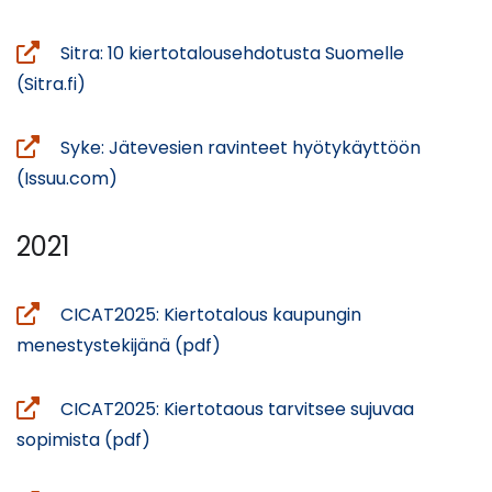
toiseen
uuteen
palveluun)
ikkunaan,
Sitra: 10 kiertotalousehdotusta Suomelle
siirryt
(avautuu
(Sitra.fi)
toiseen
uuteen
palveluun)
ikkunaan,
Syke: Jätevesien ravinteet hyötykäyttöön
siirryt
(avautuu
(Issuu.com)
toiseen
uuteen
palveluun)
ikkunaan,
2021
siirryt
toiseen
CICAT2025: Kiertotalous kaupungin
palveluun)
(avautuu
menestystekijänä (pdf)
uuteen
ikkunaan,
CICAT2025: Kiertotaous tarvitsee sujuvaa
siirryt
(avautuu
sopimista (pdf)
toiseen
uuteen