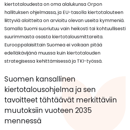
toiseen
kiertotaloudesta on oma alalukunsa Orpon
palveluun)
hallituksen ohjelmassa, ja EU-tasolla kiertotalouteen
liittyviä aloitteita on arvioitu olevan useita kymmeniä.
Samalla Suomi suoriutuu vain heikosti tai kohtuullisesti
suurimmasta osasta kiertotalousmittareita.
Eurooppalaisittain Suomea ei voikaan pitää
edelläkävijänä muussa kuin kiertotalouden
strategisessa kehittämisessä ja TKI-työssä.
Suomen kansallinen
kiertotalousohjelma ja sen
tavoitteet tähtäävät merkittäviin
muutoksiin vuoteen 2035
mennessä