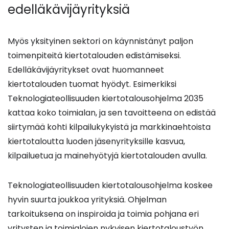
edelläkävijäyrityksiä
palveluun
Myös yksityinen sektori on käynnistänyt paljon
toimenpiteitä kiertotalouden edistämiseksi.
Edelläkävijäyritykset ovat huomanneet
kiertotalouden tuomat hyödyt. Esimerkiksi
Teknologiateollisuuden kiertotalousohjelma 2035
kattaa koko toimialan, ja sen tavoitteena on edistää
siirtymää kohti kilpailukykyistä ja markkinaehtoista
kiertotaloutta luoden jäsenyrityksille kasvua,
kilpailuetua ja mainehyötyjä kiertotalouden avulla.
Teknologiateollisuuden kiertotalousohjelma koskee
hyvin suurta joukkoa yrityksiä. Ohjelman
tarkoituksena on inspiroida ja toimia pohjana eri
yritysten ja toimialojen nykyisen kiertotaloustyön