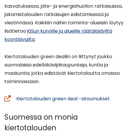
kasvatuksessa, jäte- ja energiahuollon ratkaisuissa,
jakamistalouden ratkaisujen edistämisessä ja
viestinnässä. Kaikkiin näihin toiminta-alueisiin löytyy
lisätietoa
KiSun kunnille ja alueille räätälöidyiltä
koontisivuilta
.
Kiertotalouden green dealiin on liittynyt joukko
suomalaisia edelläkävijäkaupunkeja, kuntia ja
maakuntia, jotka edistävät kiertotaloutta omassa
toiminnassaan.
(avautuu
Kiertotalouden green deal -sitoumukset
uuteen
ikkunaan,
Suomessa on monia
siirryt
kiertotalouden
toiseen