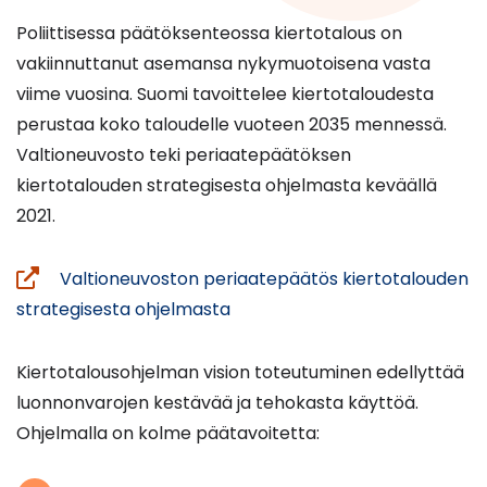
Poliittisessa päätöksenteossa kiertotalous on
vakiinnuttanut asemansa nykymuotoisena vasta
viime vuosina. Suomi tavoittelee kiertotaloudesta
perustaa koko taloudelle vuoteen 2035 mennessä.
Valtioneuvosto teki periaatepäätöksen
kiertotalouden strategisesta ohjelmasta keväällä
2021.
Valtioneuvoston periaatepäätös kiertotalouden
(avautuu
strategisesta ohjelmasta
uuteen
ikkunaan,
Kiertotalousohjelman vision toteutuminen edellyttää
siirryt
luonnonvarojen kestävää ja tehokasta käyttöä.
toiseen
Ohjelmalla on kolme päätavoitetta:
palveluun)