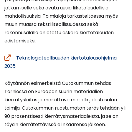
jatkamiselle sekä avata uusia liiketaloudellisia
mahdollisuuksia. Toimialoja tarkasteltaessa myös
muun muassa tekstiiliteollisuudessa sekä
rakennusalalla on otettu askelia kiertotalouden
edistämiseksi.
Teknologiateollisuuden kiertotalousohjelma
(avautuu
2035
uuteen
ikkunaan,
Käytännön esimerkeistä Outokummun tehdas
siirryt
Torniossa on Euroopan suurin materiaalien
toiseen
kierrätyslaitos ja merkittävä metallinjalostusalan
palveluun)
toimija. Outokummun ruostumaton teräs tehdään yli
90 prosenttisesti kierrätysmateriaaleista, ja se on
täysin kierrätettävissä elinkaarensa jälkeen.