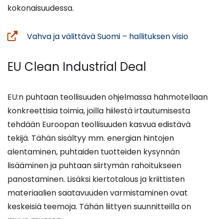
kokonaisuudessa.
(avautu
Vahva ja välittävä Suomi – hallituksen visio
uuteen
ikkunaa
EU Clean Industrial Deal
siirryt
toiseen
EU:n puhtaan teollisuuden ohjelmassa hahmotellaan
palvelu
konkreettisia toimia, joilla hiilestä irtautumisesta
tehdään Euroopan teollisuuden kasvua edistävä
tekijä. Tähän sisältyy mm. energian hintojen
alentaminen, puhtaiden tuotteiden kysynnän
lisääminen ja puhtaan siirtymän rahoitukseen
panostaminen. Lisäksi kiertotalous ja kriittisten
materiaalien saatavuuden varmistaminen ovat
keskeisiä teemoja. Tähän liittyen suunnitteilla on