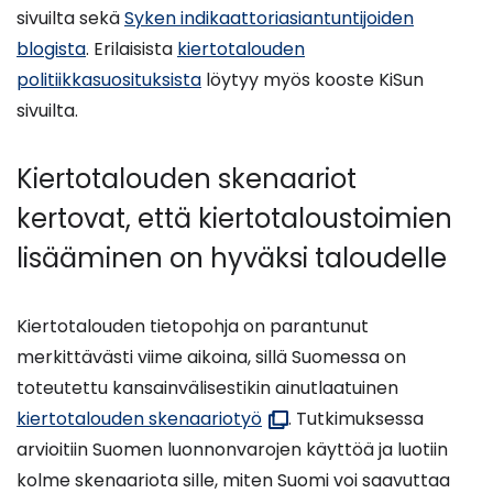
sivuilta sekä
Syken indikaattoriasiantuntijoiden
blogista
. Erilaisista
kiertotalouden
politiikkasuosituksista
löytyy myös kooste KiSun
sivuilta.
Kiertotalouden skenaariot
kertovat, että kiertotaloustoimien
lisääminen on hyväksi taloudelle
Kiertotalouden tietopohja on parantunut
merkittävästi viime aikoina, sillä Suomessa on
toteutettu kansainvälisestikin ainutlaatuinen
(avautuu
kiertotalouden skenaariotyö
. Tutkimuksessa
uuteen
arvioitiin Suomen luonnonvarojen käyttöä ja luotiin
ikkunaan)
kolme skenaariota sille, miten Suomi voi saavuttaa