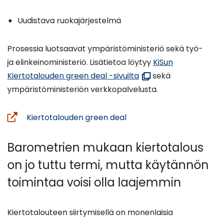
Uudistava ruokajärjestelmä
Prosessia luotsaavat ympäristöministeriö sekä työ-
ja elinkeinoministeriö. Lisätietoa löytyy
KiSun
(avautuu
Kiertotalouden green deal -sivuilta
sekä
uuteen
ympäristöministeriön verkkopalvelusta.
ikkunaan)
(siirryt
Kiertotalouden green deal
toiseen
palveluun)
Barometrien mukaan kiertotalous
on jo tuttu termi, mutta käytännön
toimintaa voisi olla laajemmin
Kiertotalouteen siirtymisellä on monenlaisia