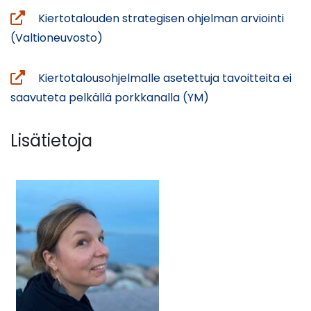
toiseen
Kiertotalouden strategisen ohjelman arviointi
palveluun
(avautuu
(Valtioneuvosto)
uuteen
ikkunaan,
Kiertotalousohjelmalle asetettuja tavoitteita ei
siirryt
(avautuu
saavuteta pelkällä porkkanalla (YM)
toiseen
uuteen
palveluun)
ikkunaan,
Lisätietoja
siirryt
toiseen
palveluun)