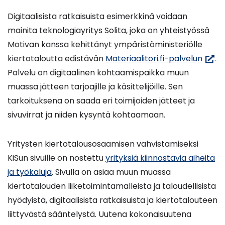
Digitaalisista ratkaisuista esimerkkinä voidaan
mainita teknologiayritys Solita, joka on yhteistyössä
Motivan kanssa kehittänyt ympäristöministeriölle
(siirry
kiertotaloutta edistävän
Materiaalitori.fi-palvelun
.
toise
Palvelu on digitaalinen kohtaamispaikka muun
palve
muassa jätteen tarjoajille ja käsittelijöille. Sen
tarkoituksena on saada eri toimijoiden jätteet ja
sivuvirrat ja niiden kysyntä kohtaamaan.
Yritysten kiertotalousosaamisen vahvistamiseksi
KiSun sivuille on nostettu
yrityksiä kiinnostavia aiheita
ja työkaluja
. Sivulla on asiaa muun muassa
kiertotalouden liiketoimintamalleista ja taloudellisista
hyödyistä, digitaalisista ratkaisuista ja kiertotalouteen
liittyvästä sääntelystä. Uutena kokonaisuutena