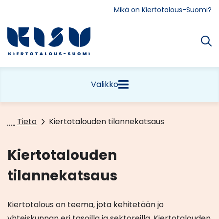
Siirry
Mikä on Kiertotalous-Suomi?
sisältöön
Etusivu
Valikko
Tieto
Kiertotalouden tilannekatsaus
Kiertotalouden
tilannekatsaus
Kiertotalous on teema, jota kehitetään jo
yhteiskunnan eri tasoilla ja sektoreilla. Kiertotalouden