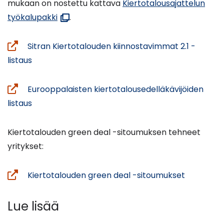
mukaan on nostettu kattava
Kiertotalousajattelun
(avautuu
työkalupakki
.
uuteen
ikkunaan)
Sitran Kiertotalouden kiinnostavimmat 2.1 -
(siirryt
listaus
toiseen
palveluun)
Eurooppalaisten kiertotalousedelläkävijöiden
(siirryt
listaus
toiseen
palveluun)
Kiertotalouden green deal -sitoumuksen tehneet
yritykset:
(avautuu
Kiertotalouden green deal -sitoumukset
uuteen
ikkunaan,
Lue lisää
siirryt