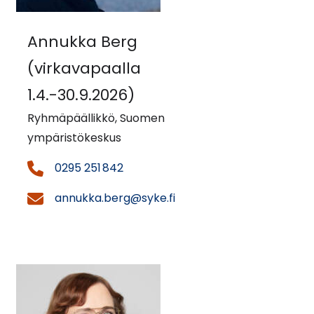
Annukka Berg
(virkavapaalla
1.4.-30.9.2026)
Ryhmäpäällikkö, Suomen
ympäristökeskus
0295 251 842
annukka.berg@syke.fi