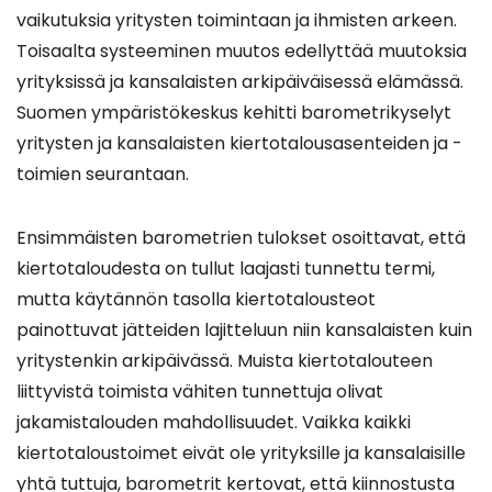
vaikutuksia yritysten toimintaan ja ihmisten arkeen.
Toisaalta systeeminen muutos edellyttää muutoksia
yrityksissä ja kansalaisten arkipäiväisessä elämässä.
Suomen ympäristökeskus kehitti barometrikyselyt
yritysten ja kansalaisten kiertotalousasenteiden ja -
toimien seurantaan.
Ensimmäisten barometrien tulokset osoittavat, että
kiertotaloudesta on tullut laajasti tunnettu termi,
mutta käytännön tasolla kiertotalousteot
painottuvat jätteiden lajitteluun niin kansalaisten kuin
yritystenkin arkipäivässä. Muista kiertotalouteen
liittyvistä toimista vähiten tunnettuja olivat
jakamistalouden mahdollisuudet. Vaikka kaikki
kiertotaloustoimet eivät ole yrityksille ja kansalaisille
yhtä tuttuja, barometrit kertovat, että kiinnostusta