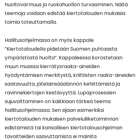
huoltovarmuus ja ruokahuollon turvaaminen. Näitä
teemoja voidaan edistää kiertotalouden mukaisia
toimia toteuttamalla.
Hallitusohjelmassa on myös kappale
”Kiertotaloudella pidetään Suomen puhtaasta
ympäristöstä huolta”. Kappaleessa korostetaan
muun muassa kierrätysraaka-aineiden
hyödyntämisen merkitystä, kriittisten raaka-aineiden
saatavuutta, jätelainsäädännön kehittämistä ja
ravinnekiertojen kestävyyttä. Lupaprosessien
sujuvoittaminen on kaikkiaan tärkeä teema
hallitusohjelmassa. Sen sijaan esimerkiksi
kiertotalouden mukaisen palveluliiketoiminnan
edistämistä tai kansallisen kiertotalousohjelman
tavoitteiden saavuttamista ei mainita