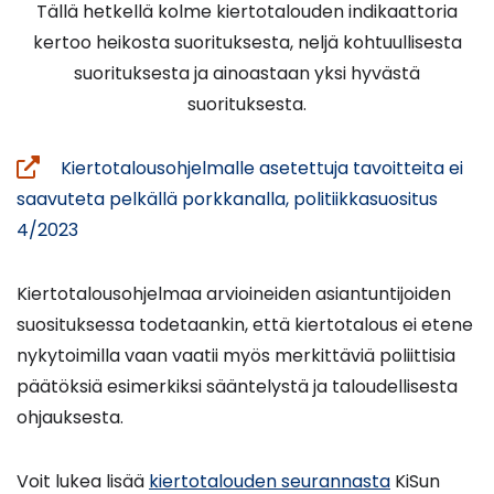
Tällä hetkellä kolme kiertotalouden indikaattoria
kertoo heikosta suorituksesta, neljä kohtuullisesta
suorituksesta ja ainoastaan yksi hyvästä
suorituksesta.
Kiertotalousohjelmalle asetettuja tavoitteita ei
saavuteta pelkällä porkkanalla, politiikkasuositus
(avautuu
4/2023
uuteen
ikkunaan,
Kiertotalousohjelmaa arvioineiden asiantuntijoiden
siirryt
suosituksessa todetaankin, että kiertotalous ei etene
toiseen
nykytoimilla vaan vaatii myös merkittäviä poliittisia
palveluun)
päätöksiä esimerkiksi sääntelystä ja taloudellisesta
ohjauksesta.
Voit lukea lisää
kiertotalouden seurannasta
KiSun