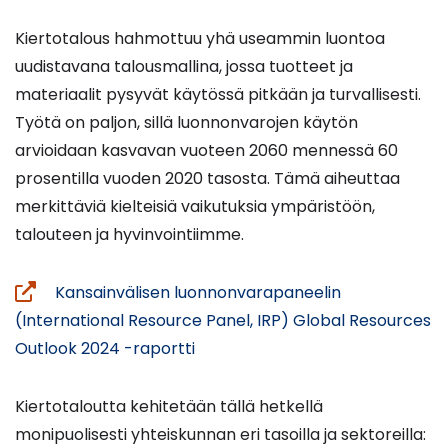
Kiertotalous hahmottuu yhä useammin luontoa
uudistavana talousmallina, jossa tuotteet ja
materiaalit pysyvät käytössä pitkään ja turvallisesti.
Työtä on paljon, sillä luonnonvarojen käytön
arvioidaan kasvavan vuoteen 2060 mennessä 60
prosentilla vuoden 2020 tasosta. Tämä aiheuttaa
merkittäviä kielteisiä vaikutuksia ympäristöön,
talouteen ja hyvinvointiimme.
Kansainvälisen luonnonvarapaneelin
(International Resource Panel, IRP) Global Resources
(avautuu
Outlook 2024 -raportti
uuteen
ikkunaan,
Kiertotaloutta kehitetään tällä hetkellä
siirryt
monipuolisesti yhteiskunnan eri tasoilla ja sektoreilla: