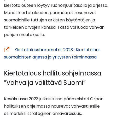
kiertotalouteen löytyy ruohonjuuritasolla ja arjessa.
Monet kiertotalouden päämäärät resonoivat
suomalaisille tuttujen arkisten käytäntöjen ja
tärkeiden arvojen kanssa. Tästä voi luoda vahvan
pohjan muutokselle.
Kiertotalousbarometrit 2023 : Kiertotalous
(siirryt
suomalaisten arjessa ja yritysten toiminnassa
toiseen
palveluun
Kiertotalous hallitusohjelmassa
”Vahva ja välittävä Suomi”
Kesäkuussa 2023 julkaistussa pääministeri Orpon
hallituksen ohjelmassa nousevat vahvasti esille
esimerkiksi strateginen omavaraisuus,