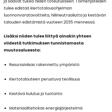
ja saavat tukea niiden toteutukseen. Toimenpiteiden
tulee edistää kiertotalousohjelman
luonnonvaratavoitteita, hiilineutraaliutta ja kestävän
talouden edistämistä vuoteen 2035 mennessä.
Lisäksi niiden tulee liittyä ainakin yhteen
viidestä tutkimuksen tunnistamasta
muutosalueesta:
Resurssiviisas rakennettu ympäristö
Kiertotalouteen perustuva teollisuus
Kestävä kulutus ja tuotanto
Materiaalitehokas energiajärjestelmä