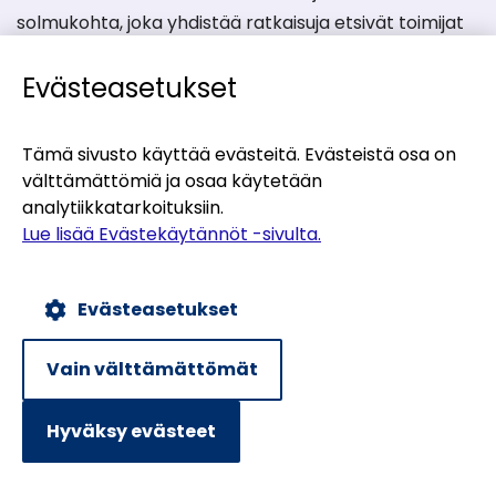
solmukohta, joka yhdistää ratkaisuja etsivät toimijat
ja niiden tarjoajat. Verkosto tukee eri toimijoita oman
Evästeasetukset
kiertotalouspolun löytämisessä. Motiva Oy ja Suomen
ympäristökeskus (Syke) koordinoivat Kiertotalous-
Suomen toimintaa ja sitä rahoittaa
Tämä sivusto käyttää evästeitä. Evästeistä osa on
ympäristöministeriö.
välttämättömiä ja osaa käytetään
analytiikkatarkoituksiin.
Lue lisää Evästekäytännöt -sivulta.
Ota yhteyttä
info@kiertotaloussuomi.fi
Evästeasetukset
Yhteystiedot
Vain välttämättömät
Hyväksy evästeet
Kiertotalous-Suomi somessa