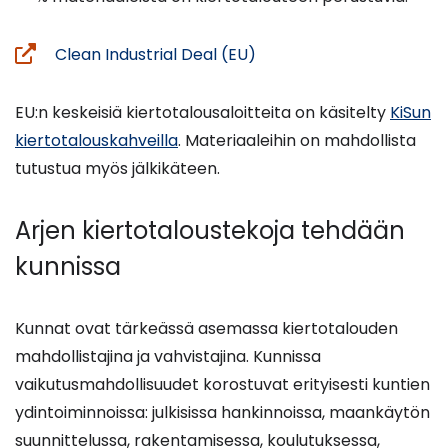
(siirryt
Clean Industrial Deal (EU)
toiseen
palveluun)
EU:n keskeisiä kiertotalousaloitteita on käsitelty
KiSun
kiertotalouskahveilla
. Materiaaleihin on mahdollista
tutustua myös jälkikäteen.
Arjen kiertotaloustekoja tehdään
kunnissa
Kunnat ovat tärkeässä asemassa kiertotalouden
mahdollistajina ja vahvistajina. Kunnissa
vaikutusmahdollisuudet korostuvat erityisesti kuntien
ydintoiminnoissa: julkisissa hankinnoissa, maankäytön
suunnittelussa, rakentamisessa, koulutuksessa,