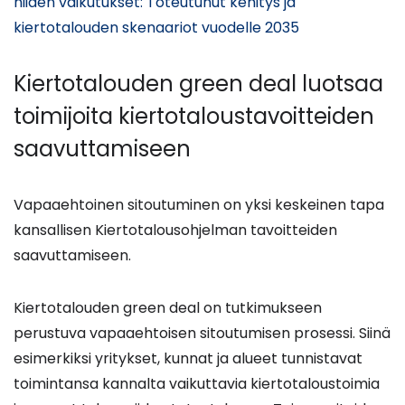
niiden vaikutukset: Toteutunut kehitys ja
(siirryt
kiertotalouden skenaariot vuodelle 2035
toiseen
palveluun)
Kiertotalouden green deal luotsaa
toimijoita kiertotaloustavoitteiden
saavuttamiseen
Vapaaehtoinen sitoutuminen on yksi keskeinen tapa
kansallisen Kiertotalousohjelman tavoitteiden
saavuttamiseen.
Kiertotalouden green deal on tutkimukseen
perustuva vapaaehtoisen sitoutumisen prosessi. Siinä
esimerkiksi yritykset, kunnat ja alueet tunnistavat
toimintansa kannalta vaikuttavia kiertotaloustoimia