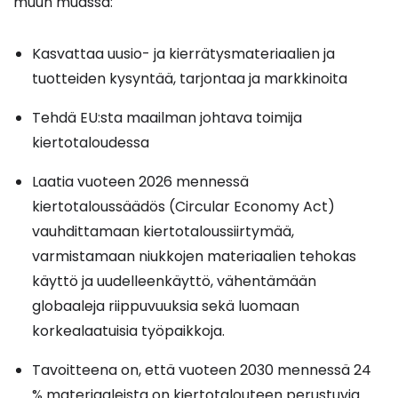
muun muassa:
Kasvattaa uusio- ja kierrätysmateriaalien ja
tuotteiden kysyntää, tarjontaa ja markkinoita
Tehdä EU:sta maailman johtava toimija
kiertotaloudessa
Laatia vuoteen 2026 mennessä
kiertotaloussäädös (Circular Economy Act)
vauhdittamaan kiertotaloussiirtymää,
varmistamaan niukkojen materiaalien tehokas
käyttö ja uudelleenkäyttö, vähentämään
globaaleja riippuvuuksia sekä luomaan
korkealaatuisia työpaikkoja.
Tavoitteena on, että vuoteen 2030 mennessä 24
% materiaaleista on kiertotalouteen perustuvia.