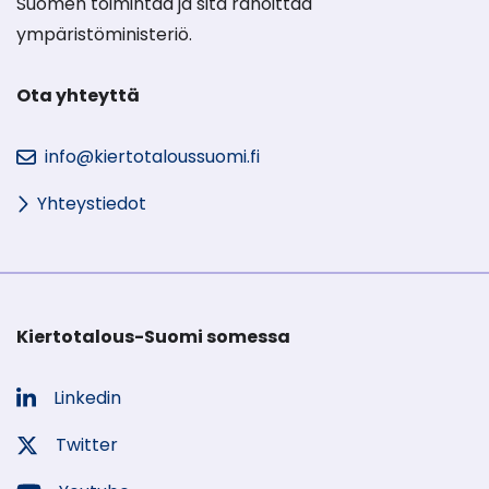
Suomen toimintaa ja sitä rahoittaa
ympäristöministeriö.
Ota yhteyttä
info@kiertotaloussuomi.fi
Yhteystiedot
Kiertotalous-Suomi somessa
Linkedin
Sosiaalinen
media:
Twitter
Sosiaalinen