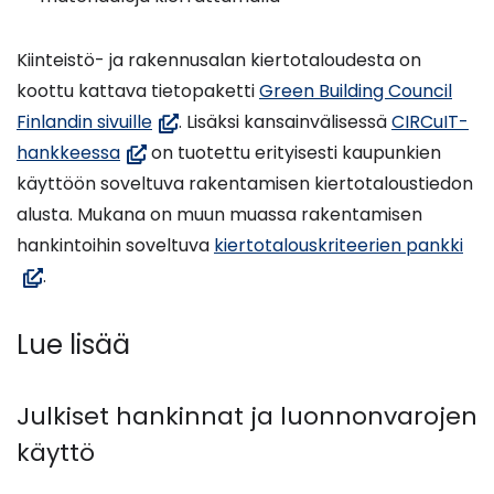
Kiinteistö- ja rakennusalan kiertotaloudesta on
koottu kattava tietopaketti
Green Building Council
(avautuu
Finlandin sivuille
. Lisäksi kansainvälisessä
CIRCuIT-
(avautuu
uuteen
hankkeessa
on tuotettu erityisesti kaupunkien
uuteen
ikkunaan,
käyttöön soveltuva rakentamisen kiertotaloustiedon
ikkunaan,
siirryt
alusta. Mukana on muun muassa rakentamisen
siirryt
toiseen
(av
hankintoihin soveltuva
kiertotalouskriteerien pankki
toiseen
palveluun)
uut
.
palveluun)
ikk
siir
Lue lisää
toi
pal
Julkiset hankinnat ja luonnonvarojen
käyttö