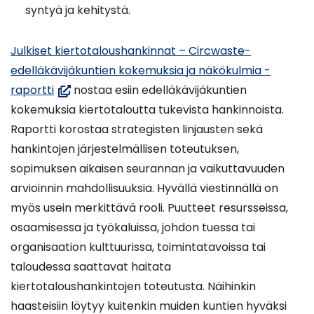
syntyä ja kehitystä.
Julkiset kiertotaloushankinnat – Circwaste-
edelläkävijäkuntien kokemuksia ja näkökulmia -
(avautuu
raportti
nostaa esiin edelläkävijäkuntien
uuteen
kokemuksia kiertotaloutta tukevista hankinnoista.
ikkunaan,
Raportti korostaa strategisten linjausten sekä
siirryt
hankintojen järjestelmällisen toteutuksen,
toiseen
sopimuksen aikaisen seurannan ja vaikuttavuuden
palveluun)
arvioinnin mahdollisuuksia. Hyvällä viestinnällä on
myös usein merkittävä rooli. Puutteet resursseissa,
osaamisessa ja työkaluissa, johdon tuessa tai
organisaation kulttuurissa, toimintatavoissa tai
taloudessa saattavat haitata
kiertotaloushankintojen toteutusta. Näihinkin
haasteisiin löytyy kuitenkin muiden kuntien hyväksi