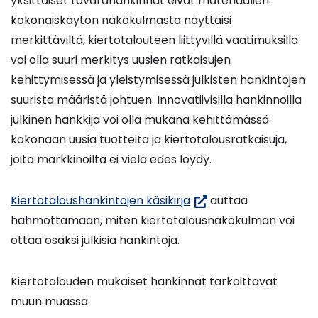
yksittäiset tavarahankinnat eivät materiaalien
kokonaiskäytön näkökulmasta näyttäisi
merkittäviltä, kiertotalouteen liittyvillä vaatimuksilla
voi olla suuri merkitys uusien ratkaisujen
kehittymisessä ja yleistymisessä julkisten hankintojen
suurista määristä johtuen. Innovatiivisilla hankinnoilla
julkinen hankkija voi olla mukana kehittämässä
kokonaan uusia tuotteita ja kiertotalousratkaisuja,
joita markkinoilta ei vielä edes löydy.
(siirryt
Kiertotaloushankintojen käsikirja
auttaa
toiseen
hahmottamaan, miten kiertotalousnäkökulman voi
palveluun)
ottaa osaksi julkisia hankintoja.
Kiertotalouden mukaiset hankinnat tarkoittavat
muun muassa