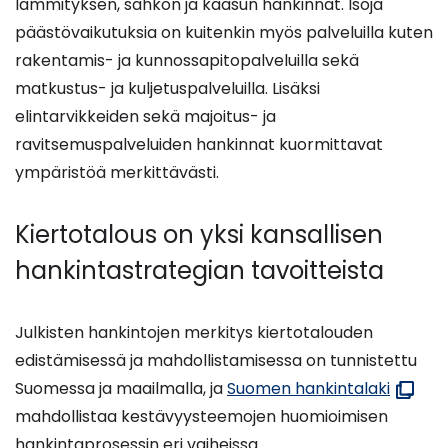
lämmityksen, sähkön ja kaasun hankinnat. Isoja
päästövaikutuksia on kuitenkin myös palveluilla kuten
rakentamis- ja kunnossapitopalveluilla sekä
matkustus- ja kuljetuspalveluilla. Lisäksi
elintarvikkeiden sekä majoitus- ja
ravitsemuspalveluiden hankinnat kuormittavat
ympäristöä merkittävästi.
Kiertotalous on yksi kansallisen
hankintastrategian tavoitteista
Julkisten hankintojen merkitys kiertotalouden
edistämisessä ja mahdollistamisessa on tunnistettu
(avaut
Suomessa ja maailmalla, ja
Suomen hankintalaki
uuteen
mahdollistaa kestävyysteemojen huomioimisen
ikkuna
hankintaprosessin eri vaiheissa.