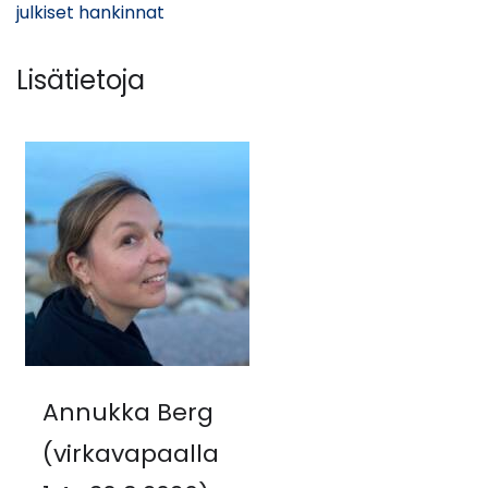
(siirryt
julkiset hankinnat
toiseen
palveluun)
Lisätietoja
Annukka Berg
(virkavapaalla