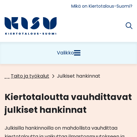
Siirry
Mikä on Kiertotalous-Suomi?
sisältöön
Etusivu
Valikko
Taito ja työkalut
Julkiset hankinnat
Kiertotaloutta vauhdittavat
julkiset hankinnat
Julkisilla hankinnoilla on mahdollista vauhdittaa
kiertotaloutta ja vaikuttaa ilmastonmuutokseen ja