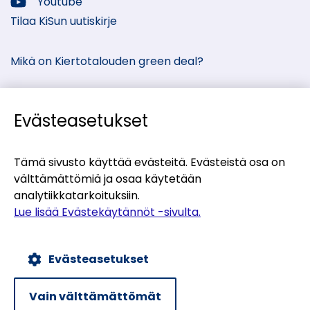
media:
Youtube
Sosiaalinen
Tilaa KiSun uutiskirje
media:
Mikä on Kiertotalouden green deal?
Evästeasetukset
Kiertotalous-Suomen kumppanisivut
Tämä sivusto käyttää evästeitä. Evästeistä osa on
välttämättömiä ja osaa käytetään
(siirryt
Materiaalitori
analytiikkatarkoituksiin.
toiseen
(siirryt
Teollisten symbioosien palvelu
Lue lisää Evästekäytännöt -sivulta.
palveluun)
toiseen
(siirryt
Uusiomaarakentamisen UUMA-ohjelma
palveluun)
toiseen
Evästeasetukset
palveluun)
Evästekäytännöt
Tietosuojaseloste
Vain välttämättömät
Saavutettavuusseloste