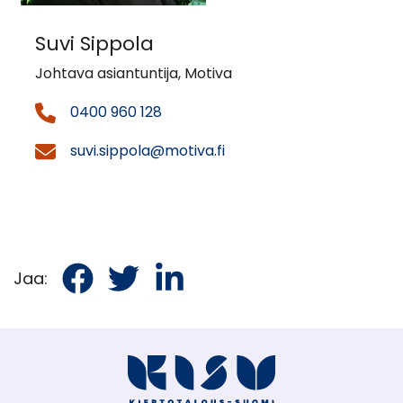
Suvi Sippola
Johtava asiantuntija, Motiva
0400 960 128
suvi.sippola@motiva.fi
Jaa
Jaa
Jaa
Jaa:
Facebookissa
Twitterissä
LinkedInissä