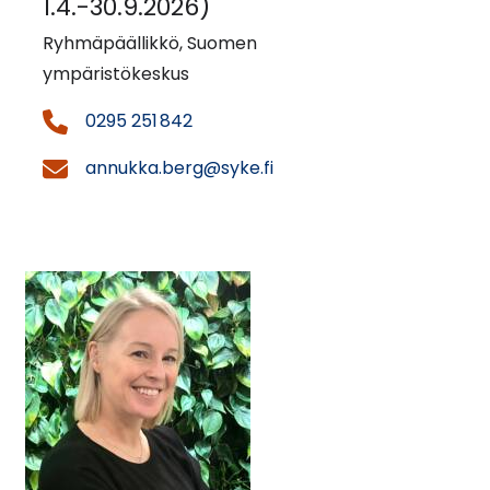
1.4.-30.9.2026)
Ryhmäpäällikkö, Suomen
ympäristökeskus
0295 251 842
annukka.berg@syke.fi