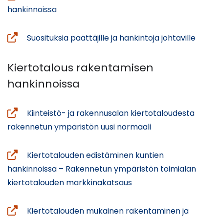
(siirryt
hankinnoissa
toiseen
palveluun)
(siirry
Suosituksia päättäjille ja hankintoja johtaville
toise
palve
Kiertotalous rakentamisen
hankinnoissa
Kiinteistö- ja rakennusalan kiertotaloudesta
(avautuu
rakennetun ympäristön uusi normaali
uuteen
ikkunaan,
Kiertotalouden edistäminen kuntien
siirryt
hankinnoissa – Rakennetun ympäristön toimialan
toiseen
(siirryt
kiertotalouden markkinakatsaus
palveluun)
toiseen
palveluun)
Kiertotalouden mukainen rakentaminen ja