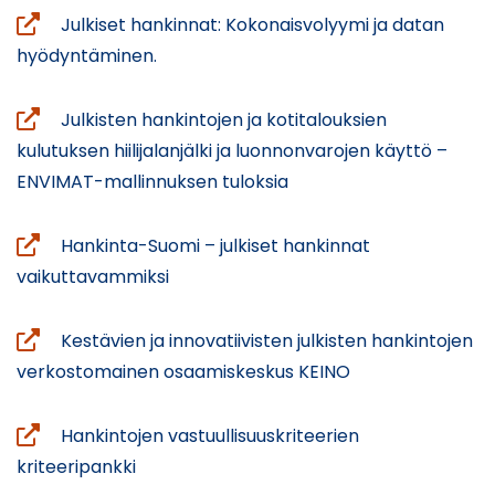
Julkiset hankinnat: Kokonaisvolyymi ja datan
(siirryt
hyödyntäminen.
toiseen
palveluun)
Julkisten hankintojen ja kotitalouksien
kulutuksen hiilijalanjälki ja luonnonvarojen käyttö –
(siirryt
ENVIMAT-mallinnuksen tuloksia
toiseen
palveluun)
Hankinta-Suomi – julkiset hankinnat
(siirryt
vaikuttavammiksi
toiseen
palveluun)
Kestävien ja innovatiivisten julkisten hankintojen
(siirryt
verkostomainen osaamiskeskus KEINO
toiseen
palveluun)
Hankintojen vastuullisuuskriteerien
(avautuu
kriteeripankki