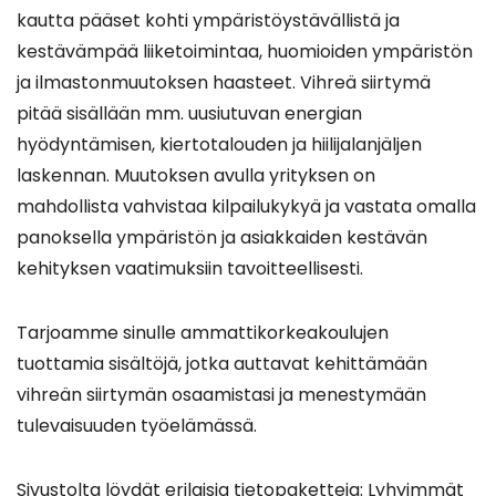
kautta pääset kohti ympäristöystävällistä ja
kestävämpää liiketoimintaa, huomioiden ympäristön
ja ilmastonmuutoksen haasteet. Vihreä siirtymä
pitää sisällään mm. uusiutuvan energian
hyödyntämisen, kiertotalouden ja hiilijalanjäljen
laskennan. Muutoksen avulla yrityksen on
mahdollista vahvistaa kilpailukykyä ja vastata omalla
panoksella ympäristön ja asiakkaiden kestävän
kehityksen vaatimuksiin tavoitteellisesti.
Tarjoamme sinulle ammattikorkeakoulujen
tuottamia sisältöjä, jotka auttavat kehittämään
vihreän siirtymän osaamistasi ja menestymään
tulevaisuuden työelämässä.
Sivustolta löydät erilaisia tietopaketteja: Lyhyimmät