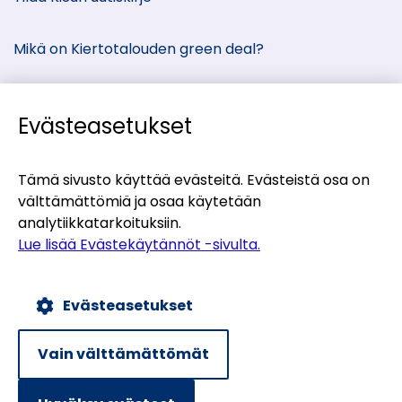
media:
Mikä on Kiertotalouden green deal?
Evästeasetukset
Kiertotalous-Suomen kumppanisivut
Tämä sivusto käyttää evästeitä. Evästeistä osa on
välttämättömiä ja osaa käytetään
(siirryt
Materiaalitori
analytiikkatarkoituksiin.
toiseen
(siirryt
Teollisten symbioosien palvelu
Lue lisää Evästekäytännöt -sivulta.
palveluun)
toiseen
(siirryt
Uusiomaarakentamisen UUMA-ohjelma
palveluun)
toiseen
Evästeasetukset
palveluun)
Evästekäytännöt
Tietosuojaseloste
Vain välttämättömät
Saavutettavuusseloste