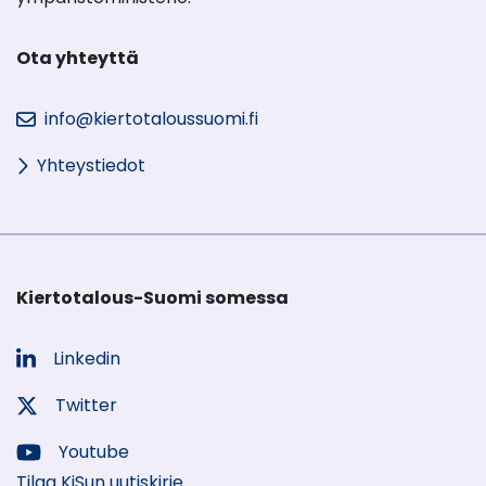
Ota yhteyttä
info@kiertotaloussuomi.fi
Yhteystiedot
Kiertotalous-Suomi somessa
Linkedin
Sosiaalinen
media:
Twitter
Sosiaalinen
media:
Youtube
Sosiaalinen
Tilaa KiSun uutiskirje