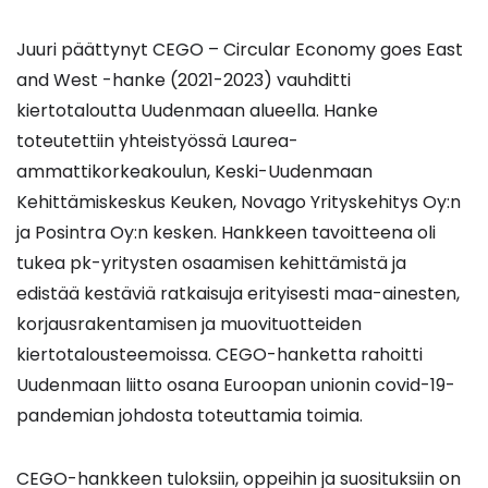
Juuri päättynyt CEGO – Circular Economy goes East
and West -hanke (2021-2023) vauhditti
kiertotaloutta Uudenmaan alueella. Hanke
toteutettiin yhteistyössä Laurea-
ammattikorkeakoulun, Keski-Uudenmaan
Kehittämiskeskus Keuken, Novago Yrityskehitys Oy:n
ja Posintra Oy:n kesken. Hankkeen tavoitteena oli
tukea pk-yritysten osaamisen kehittämistä ja
edistää kestäviä ratkaisuja erityisesti maa-ainesten,
korjausrakentamisen ja muovituotteiden
kiertotalousteemoissa. CEGO-hanketta rahoitti
Uudenmaan liitto osana Euroopan unionin covid-19-
pandemian johdosta toteuttamia toimia.
CEGO-hankkeen tuloksiin, oppeihin ja suosituksiin on