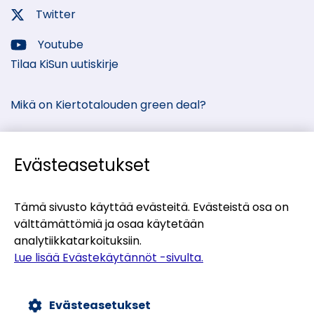
media:
Twitter
Sosiaalinen
media:
Youtube
Sosiaalinen
Tilaa KiSun uutiskirje
media:
Mikä on Kiertotalouden green deal?
Evästeasetukset
Kiertotalous-Suomen kumppanisivut
Tämä sivusto käyttää evästeitä. Evästeistä osa on
välttämättömiä ja osaa käytetään
(siirryt
Materiaalitori
analytiikkatarkoituksiin.
toiseen
(siirryt
Teollisten symbioosien palvelu
Lue lisää Evästekäytännöt -sivulta.
palveluun)
toiseen
(siirryt
Uusiomaarakentamisen UUMA-ohjelma
palveluun)
toiseen
Evästeasetukset
palveluun)