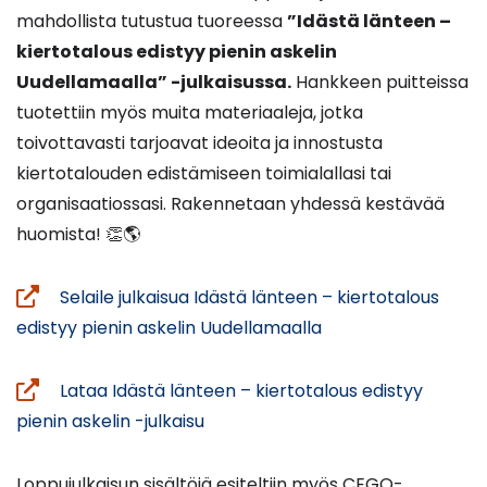
mahdollista tutustua tuoreessa
”Idästä länteen –
kiertotalous edistyy pienin askelin
Uudellamaalla” -julkaisussa.
Hankkeen puitteissa
tuotettiin myös muita materiaaleja, jotka
toivottavasti tarjoavat ideoita ja innostusta
kiertotalouden edistämiseen toimialallasi tai
organisaatiossasi. Rakennetaan yhdessä kestävää
huomista! 👏🌎
Selaile julkaisua Idästä länteen – kiertotalous
(siirryt
edistyy pienin askelin Uudellamaalla
toiseen
palveluun)
Lataa Idästä länteen – kiertotalous edistyy
(siirryt
pienin askelin -julkaisu
toiseen
palveluun)
Loppujulkaisun sisältöjä esiteltiin myös CEGO-