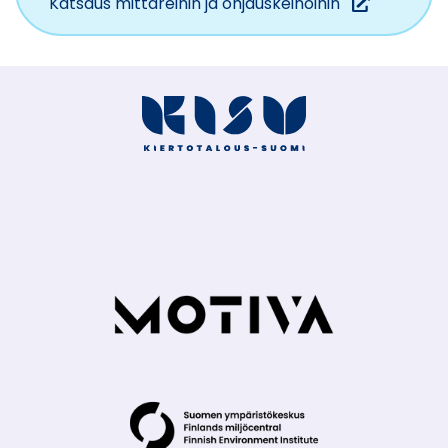
(siirryt
Katsaus mittareihin ja ohjauskeinoihin
toiseen
palveluun)