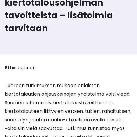
kiertotalousohjelman
tavoitteista – lisätoimia
tarvitaan
Etla:
Uutinen
Tuoreen tutkimuksen mukaan erilaisten
kiertotalouden ohjauskeinojen yhdistelmä voisi viedä
Suomen lähemmäs kiertotaloustavoitteitaan.
Kiertotalouteen liittyvien verojen, tukien, rahoituksen,
sääntelyn ja informaatio-ohjauksen avulla tavoite
voitaisiin vielä saavuttaa. Tutkimus tunnistaa myös
kiertotalouden mittareissa ja niihin liittyvissä