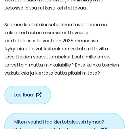
tietosisällöissä rutkasti kehitettävää.
Suomen kiertotalousohjelman tavoitteena on
kaksinkertaistaa resurssituottavuus ja
kiertotalousaste vuoteen 2035 mennessä.
Nykytoimet eivät kuitenkaan vaikuta riittäviltä
tavoitteiden saavuttamiseksi. Lisätoimille on siis
tarvetta – mutta minkälaisille? Entä kuinka toimien
vaikutuksia ja kiertotaloutta pitäisi mitata?
(siirryt
Lue lisää
toiseen
palveluun)
Miten vauhdittaa kiertotaloussiirtymää?