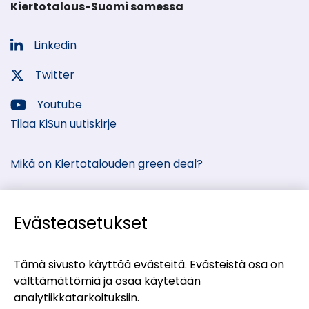
Kiertotalous-Suomi somessa
Linkedin
Sosiaalinen
media:
Twitter
Sosiaalinen
media:
Youtube
Sosiaalinen
Tilaa KiSun uutiskirje
media:
Mikä on Kiertotalouden green deal?
Evästeasetukset
Kiertotalous-Suomen kumppanisivut
Tämä sivusto käyttää evästeitä. Evästeistä osa on
välttämättömiä ja osaa käytetään
(siirryt
Materiaalitori
analytiikkatarkoituksiin.