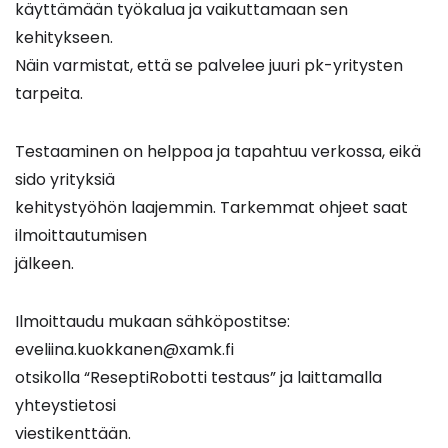
käyttämään työkalua ja vaikuttamaan sen
kehitykseen.
Näin varmistat, että se palvelee juuri pk-yritysten
tarpeita.
Testaaminen on helppoa ja tapahtuu verkossa, eikä
sido yrityksiä
kehitystyöhön laajemmin. Tarkemmat ohjeet saat
ilmoittautumisen
jälkeen.
Ilmoittaudu mukaan sähköpostitse:
eveliina.kuokkanen@xamk.fi
otsikolla “ReseptiRobotti testaus” ja laittamalla
yhteystietosi
viestikenttään.