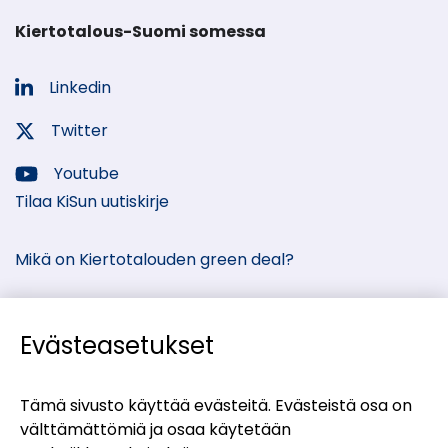
Kiertotalous-Suomi somessa
Linkedin
Sosiaalinen
media:
Twitter
Sosiaalinen
media:
Youtube
Sosiaalinen
Tilaa KiSun uutiskirje
media:
Mikä on Kiertotalouden green deal?
Evästeasetukset
Kiertotalous-Suomen kumppanisivut
Tämä sivusto käyttää evästeitä. Evästeistä osa on
välttämättömiä ja osaa käytetään
(siirryt
Materiaalitori