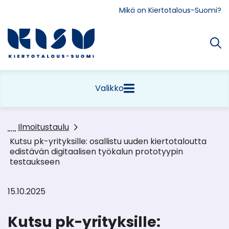
Siirry
Mikä on Kiertotalous-Suomi?
sisältöön
Etusivu
Valikko
Ilmoitustaulu
Kutsu pk-yrityksille: osallistu uuden kiertotaloutta
edistävän digitaalisen työkalun prototyypin
testaukseen
15.10.2025
Kutsu pk-yrityksille: