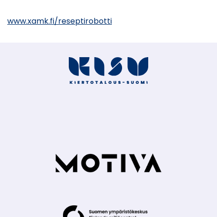
www.xamk.fi/reseptirobotti