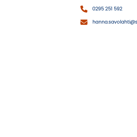
0295 251 592
hanna.savolahti@s