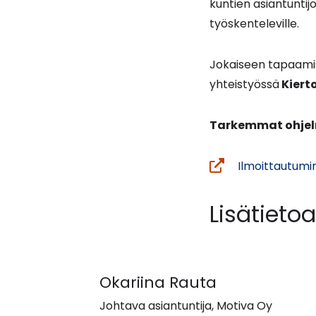
kuntien asiantuntij
työskenteleville.
Jokaiseen tapaamis
yhteistyössä
Kiert
Tarkemmat ohjel
Ilmoittautumin
Lisätietoa
Okariina Rauta
Johtava asiantuntija, Motiva Oy