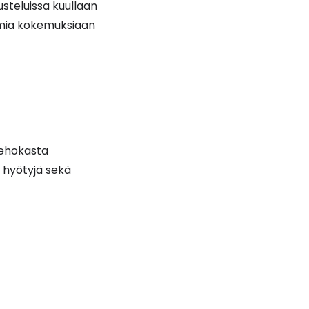
steluissa kuullaan
 omia kokemuksiaan
 tehokasta
 hyötyjä sekä