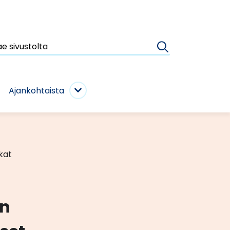
e
Haku
vustolta
Ajankohtaista
ijat
Ajankohtaista
ivut
alasivut
kat
en