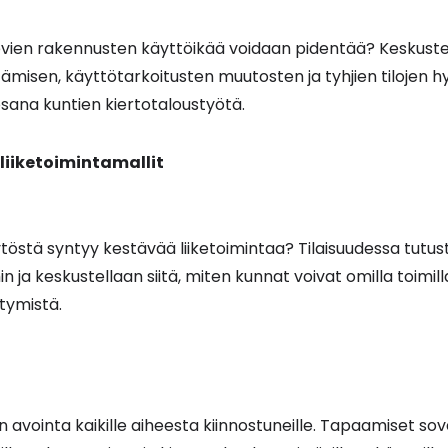
evien rakennusten käyttöikää voidaan pidentää? Keskus
tämisen, käyttötarkoitusten muutosten ja tyhjien tilojen
sana kuntien kiertotaloustyötä.
liiketoimintamallit
östä syntyy kestävää liiketoimintaa? Tilaisuudessa tutustu
in ja keskustellaan siitä, miten kunnat voivat omilla toimi
tymistä.
avointa kaikille aiheesta kiinnostuneille. Tapaamiset sove