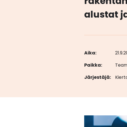
rakentam
alustat 
Aika:
21.9.
Paikka:
Tea
Järjestäjä:
Kiert