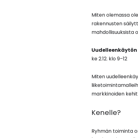
Miten olemassa ol
rakennusten säilyt
mahdollisuuksista o
Uudelleenkäytön 
ke 2.12. klo 9–12
Miten uudelleenkäyt
liiketoimintamalleih
markkinoiden kehit
Kenelle?
Ryhmän toiminta on 