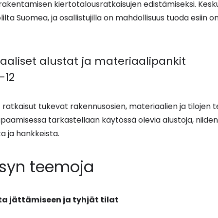
rakentamisen kiertotalousratkaisujen edistämiseksi. Kesku
lilta Suomea, ja osallistujilla on mahdollisuus tuoda esiin
taaliset alustat ja materiaalipankit
–12
et ratkaisut tukevat rakennusosien, materiaalien ja tilojen
aamisessa tarkastellaan käytössä olevia alustoja, niiden
a ja hankkeista.
ksyn teemoja
 jättämiseen ja tyhjät tilat