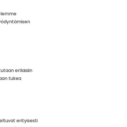
telemme
 hyödyntämisen
taan erilaisiin
llaan tukea
ltuvat erityisesti