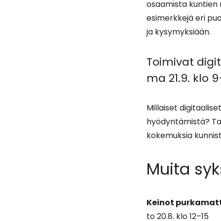
osaamista kuntien 
esimerkkejä eri puo
ja kysymyksiään.
Toimivat digi
ma 21.9. klo 9
Millaiset digitaalis
hyödyntämistä? Tap
kokemuksia kunnist
Muita sy
Keinot purkamatta
to 20.8. klo 12–15