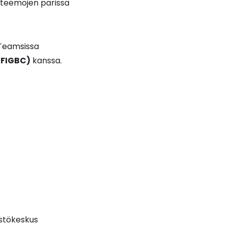
le teemojen parissa
 Teamsissa
(FIGBC)
kanssa.
stökeskus