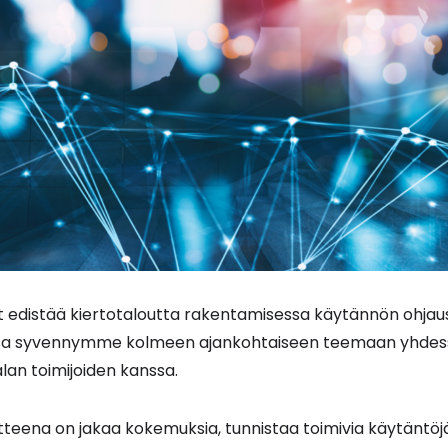
t edistää kiertotaloutta rakentamisessa käytännön ohjaus
sa syvennymme kolmeen ajankohtaiseen teemaan yhdess
alan toimijoiden kanssa.
teena on jakaa kokemuksia, tunnistaa toimivia käytäntöj