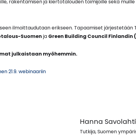
oille, rakentamisen ja kiertotalouden toimijoille sekä muil
een ilmoittaudutaan erikseen. Tapaamiset järjestetään
otalous-Suomen
ja
Green Building Council Finlandin 
mat julkaistaan myöhemmin.
(avautuu
en 21.9. webinaariin
uuteen
ikkunaan,
siirryt
toiseen
palveluun)
Hanna Savolahti
Tutkija, Suomen ympäri