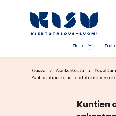
Siirry
sisältöön
Etusivu
Tieto
Taito 
Tieto
alasivut
Etusivu
Ajankohtaista
Tapahtum
Kuntien ohjauskeinot kiertotalouteen rake
Kuntien 