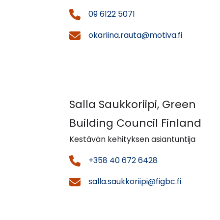
09 6122 5071
okariina.rauta@motiva.fi
Salla Saukkoriipi, Green
Building Council Finland
Kestävän kehityksen asiantuntija
+358 40 672 6428
salla.saukkoriipi@figbc.fi