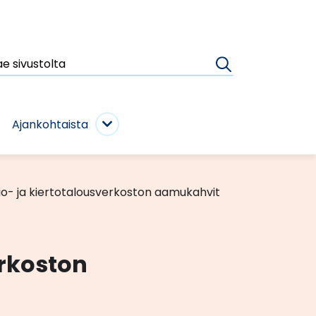
e
Haku
vustolta
Ajankohtaista
ijat
Ajankohtaista
ivut
alasivut
io- ja kiertotalousverkoston aamukahvit
erkoston