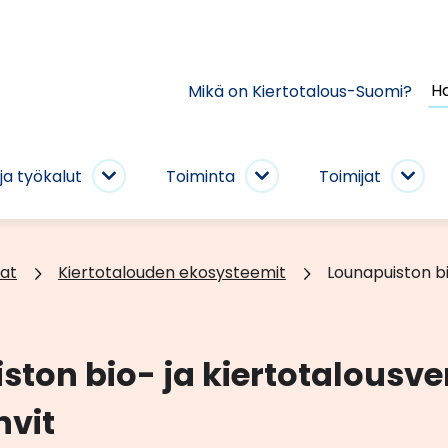
Ha
Mikä on Kiertotalous-Suomi?
si
ja työkalut
Toiminta
Toimijat
Taito
Toiminta
Toim
ja
alasivut
alas
työkalut
alasivut
at
Kiertotalouden ekosysteemit
Lounapuiston b
ston bio- ja kiertotalousv
vit