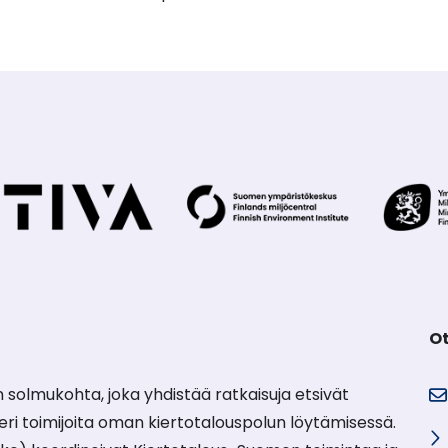
Ot
 solmukohta, joka yhdistää ratkaisuja etsivät
e eri toimijoita oman kiertotalouspolun löytämisessä.