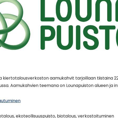
a kiertotalousverkoston aamukahvit tarjoillaan tiistaina 22
ssa. Aamukahvien teemana on Lounapuiston alueen ja inf
ttautuminen
otalous, ekoteollisuuspuisto, biotalous, verkostoituminen