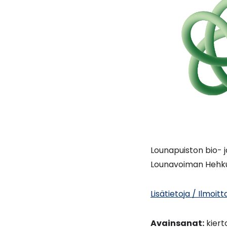
Lounapuiston bio- j
Lounavoiman Hehku
Lisätietoja / Ilmoi
Avainsanat:
kiert