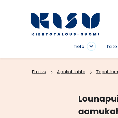
Siirry
sisältöön
Etusivu
Tieto
Taito 
Tieto
alasivut
Etusivu
Ajankohtaista
Tapahtum
Lounapui
aamukah