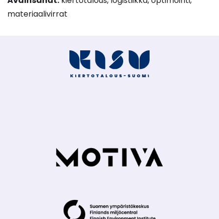
Avainsanat:
kiertotalous, logistiikka, optimointi,
materiaalivirrat