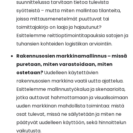
suunnittelussa tarvitaan tietoa tulevista
syötteistä – mutta miten mallintaa tilanteita,
joissa mittausmenetelmät puuttuvat tai
toimittajakirjo on laaja ja hajautunut?
Esittelemme reittioptimointitapauksia satojen ja
tuhansien kohteiden logistiikan arviointiin.
Rakennusosien markkinamallinnus – missä
puretaan, miten varastoidaan, miten
ostetaan?
Uudelleen käytettävien
rakennusosien markkina vaatii uutta ajattelua.
Esittelemme mallinnustyökalua ja skenaarioita,
jotka auttavat hahmottamaan ja visualisoimaan
uuden markkinan mahdollista toimintaa: mistä
osat tulevat, missä ne säilytetään ja miten ne
päätyvät uudelleen käyttöön, sekä hinnoittelun
vaikutusta.