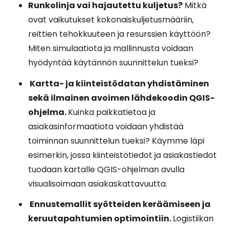
Runkolinja vai hajautettu kuljetus?
Mitkä
ovat vaikutukset kokonaiskuljetusmääriin,
reittien tehokkuuteen ja resurssien käyttöön?
Miten simulaatiota ja mallinnusta voidaan
hyödyntää käytännön suunnittelun tueksi?
Kartta- ja kiinteistödatan yhdistäminen
sekä ilmainen avoimen lähdekoodin QGIS-
ohjelma.
Kuinka paikkatietoa ja
asiakasinformaatiota voidaan yhdistää
toiminnan suunnittelun tueksi? Käymme läpi
esimerkin, jossa kiinteistötiedot ja asiakastiedot
tuodaan kartalle QGIS-ohjelman avulla
visualisoimaan asiakaskattavuutta.
Ennustemallit syötteiden keräämiseen ja
keruutapahtumien optimointiin.
Logistiikan