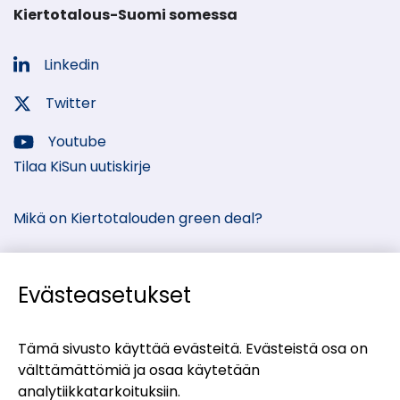
Kiertotalous-Suomi somessa
Linkedin
Sosiaalinen
media:
Twitter
Sosiaalinen
media:
Youtube
Sosiaalinen
Tilaa KiSun uutiskirje
media:
Mikä on Kiertotalouden green deal?
Evästeasetukset
Kiertotalous-Suomen kumppanisivut
Tämä sivusto käyttää evästeitä. Evästeistä osa on
välttämättömiä ja osaa käytetään
(siirryt
Materiaalitori
analytiikkatarkoituksiin.