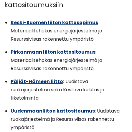
kattositoumuksiin
Keski-Suomen liiton kattosopimus
Materiaalitehokas energiajärjestelmä ja
Resurssiviisas rakennettu ympäristö
Pirkanmaan liiton kattositoumus
:
Materiaalitehokas energiajärjestelmä ja
Resurssiviisas rakennettu ympäristö
Päijät-Hämeen liitto
:
Uudistava
ruokajärjestelmä sekä Kestävä kulutus ja
liiketoiminta
Uudenmaanliiton kattositoumus
:
Uudistava
ruokajärjestelmä ja Resurssiviisas rakennettu
ympäristö