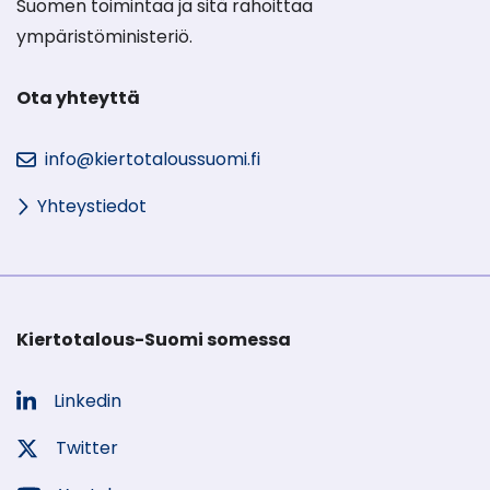
Suomen toimintaa ja sitä rahoittaa
ympäristöministeriö.
Ota yhteyttä
info@kiertotaloussuomi.fi
Yhteystiedot
Kiertotalous-Suomi somessa
Linkedin
Sosiaalinen
media:
Twitter
Sosiaalinen