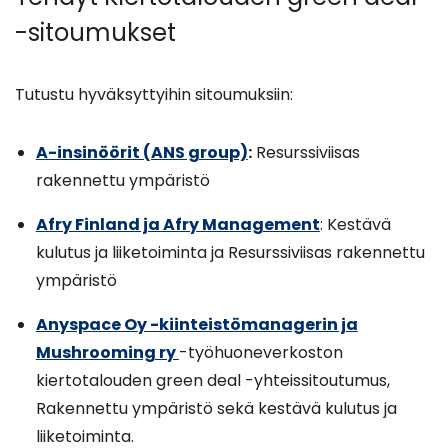
-sitoumukset
Tutustu hyväksyttyihin sitoumuksiin:
A-insinöörit (ANS group)
:
Resurssiviisas
rakennettu ympäristö
Afry Finland ja Afry Management
: Kestävä
kulutus ja liiketoiminta ja Resurssiviisas rakennettu
ympäristö
Anyspace Oy -kiinteistömanagerin ja
Mushrooming ry
-työhuoneverkoston
kiertotalouden green deal -yhteissitoutumus,
Rakennettu ympäristö sekä kestävä kulutus ja
liiketoiminta.