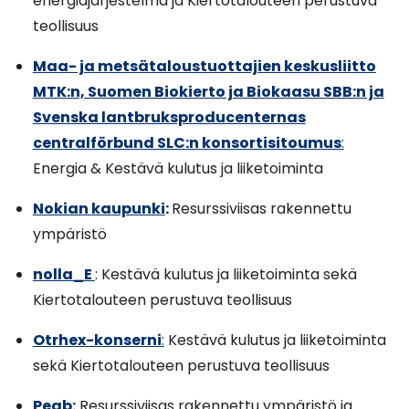
energiajärjestelmä ja Kiertotalouteen perustuva
teollisuus
Maa- ja metsätaloustuottajien keskusliitto
MTK:n, Suomen Biokierto ja Biokaasu SBB:n ja
Svenska lantbruksproducenternas
centralförbund SLC
:n konsortisitoumus
:
Energia & Kestävä kulutus ja liiketoiminta
Nokian kaupunki
:
Resurssiviisas rakennettu
ympäristö
nolla_E
: Kestävä kulutus ja liiketoiminta sekä
Kiertotalouteen perustuva teollisuus
Otrhex-konserni
:
Kestävä kulutus ja liiketoiminta
sekä Kiertotalouteen perustuva teollisuus
Peab:
Resurssiviisas rakennettu ympäristö ja