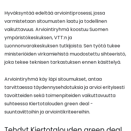
Hyväksyntää edeltää arviointiprosessi, jossa
varmistetaan sitoumusten laatu ja todellinen
vaikuttavuus. Arviointiryhmä koostuu Suomen
ympäristökeskuksen, VTT:n ja
Luonnonvarakeskuksen tutkijoista. Sen työtä tukee
ministeriöiden virkamiehistä muodostettu sihteeristö,
joka tekee teknisen tarkastuksen ennen käsittelyä.
Arviointiryhmä käy läpi sitoumukset, antaa
tarvittaessa täydennysehdotuksia ja arvioi erityisesti
tavoitteiden sekä toimenpiteiden vaikuttavuutta
suhteessa Kiertotalouden green deal -
suuntaviittoihin ja arviointikriteereihin.
Tehdyt Kiertotalouden green deal