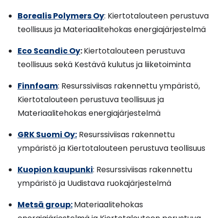
Borealis Polymers Oy
: Kiertotalouteen perustuva
teollisuus ja Materiaalitehokas energiajärjestelmä
Eco Scandic Oy
:
Kiertotalouteen perustuva
teollisuus sekä Kestävä kulutus ja liiketoiminta
Finnfoam
: Resurssiviisas rakennettu ympäristö,
Kiertotalouteen perustuva teollisuus ja
Materiaalitehokas energiajärjestelmä
GRK Suomi Oy:
Resurssiviisas rakennettu
ympäristö ja Kiertotalouteen perustuva teollisuus
Kuopion kaupunki
: Resurssiviisas rakennettu
ympäristö ja Uudistava ruokajärjestelmä
Metsä group:
Materiaalitehokas