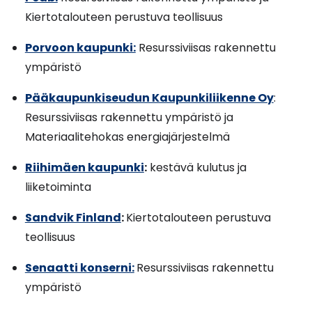
Kiertotalouteen perustuva teollisuus
Porvoon kaupunki:
Resurssiviisas rakennettu
ympäristö
Pääkaupunkiseudun Kaupunkiliikenne Oy
:
Resurssiviisas rakennettu ympäristö ja
Materiaalitehokas energiajärjestelmä
Riihimäen kaupunki
:
kestävä kulutus ja
liiketoiminta
Sandvik Finland
:
Kiertotalouteen perustuva
teollisuus
Senaatti konserni:
Resurssiviisas rakennettu
ympäristö