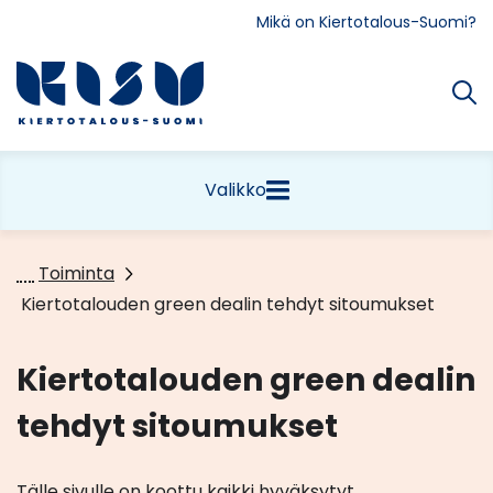
Siirry
Mikä on Kiertotalous-Suomi?
sisältöön
Etusivu
Valikko
Toiminta
Kiertotalouden green dealin tehdyt sitoumukset
Kiertotalouden green dealin
tehdyt sitoumukset
Tälle sivulle on koottu kaikki hyväksytyt