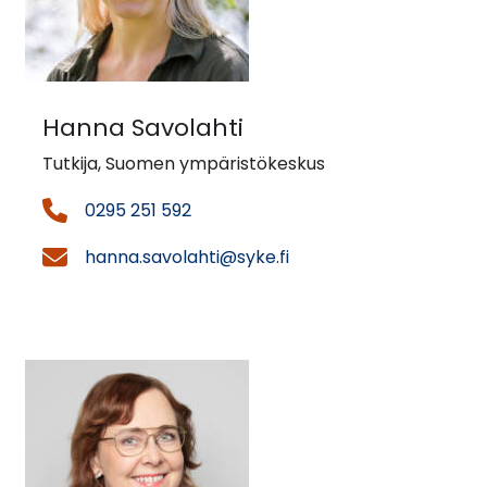
Hanna Savolahti
Tutkija, Suomen ympäristökeskus
0295 251 592
hanna.savolahti@syke.fi