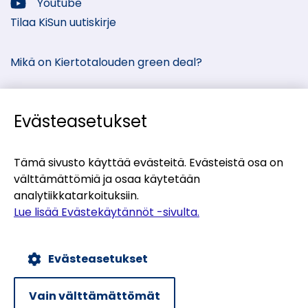
media:
Youtube
Sosiaalinen
Tilaa KiSun uutiskirje
media:
Mikä on Kiertotalouden green deal?
Evästeasetukset
Kiertotalous-Suomen kumppanisivut
Tämä sivusto käyttää evästeitä. Evästeistä osa on
välttämättömiä ja osaa käytetään
(siirryt
Materiaalitori
analytiikkatarkoituksiin.
toiseen
(siirryt
Teollisten symbioosien palvelu
Lue lisää Evästekäytännöt -sivulta.
palveluun)
toiseen
(siirryt
Uusiomaarakentamisen UUMA-ohjelma
palveluun)
toiseen
Evästeasetukset
palveluun)
Evästekäytännöt
Tietosuojaseloste
Vain välttämättömät
Saavutettavuusseloste