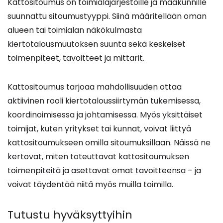
Kattositoumus on toimialajärjestöille ja maakunnille
suunnattu sitoumustyyppi. Siinä määritellään oman
alueen tai toimialan näkökulmasta
kiertotalousmuutoksen suunta sekä keskeiset
toimenpiteet, tavoitteet ja mittarit.
Kattositoumus tarjoaa mahdollisuuden ottaa
aktiivinen rooli kiertotaloussiirtymän tukemisessa,
koordinoimisessa ja johtamisessa. Myös yksittäiset
toimijat, kuten yritykset tai kunnat, voivat liittyä
kattositoumukseen omilla sitoumuksillaan. Näissä ne
kertovat, miten toteuttavat kattositoumuksen
toimenpiteitä ja asettavat omat tavoitteensa – ja
voivat täydentää niitä myös muilla toimilla.
Tutustu hyväksyttyihin