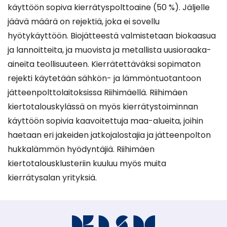
käyttöön sopiva kierrätyspolttoaine (50 %). Jäljelle
jäävä määrä on rejektiä, joka ei sovellu
hyötykäyttöön. Biojätteestä valmistetaan biokaasua
ja lannoitteita, ja muovista ja metallista uusioraaka-
aineita teollisuuteen. Kierrätettäväksi sopimaton
rejekti käytetään sähkön- ja lämmöntuotantoon
jätteenpolttolaitoksissa Riihimäellä. Riihimäen
kiertotalouskylässä on myös kierrätystoiminnan
käyttöön sopivia kaavoitettuja maa-alueita, joihin
haetaan eri jakeiden jatkojalostajia ja jätteenpolton
hukkalämmön hyödyntäjiä. Riihimäen
kiertotalousklusteriin kuuluu myös muita
kierrätysalan yrityksiä.