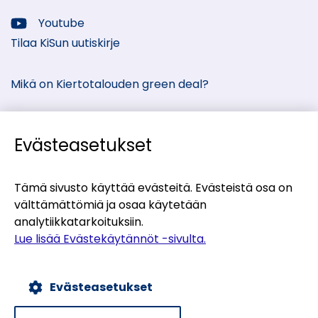
Sosiaalinen
media:
Youtube
Sosiaalinen
Tilaa KiSun uutiskirje
media:
Mikä on Kiertotalouden green deal?
Evästeasetukset
Kiertotalous-Suomen kumppanisivut
Tämä sivusto käyttää evästeitä. Evästeistä osa on
välttämättömiä ja osaa käytetään
(siirryt
Materiaalitori
analytiikkatarkoituksiin.
toiseen
(siirryt
Teollisten symbioosien palvelu
Lue lisää Evästekäytännöt -sivulta.
palveluun)
toiseen
(siirryt
Uusiomaarakentamisen UUMA-ohjelma
palveluun)
toiseen
Evästeasetukset
palveluun)