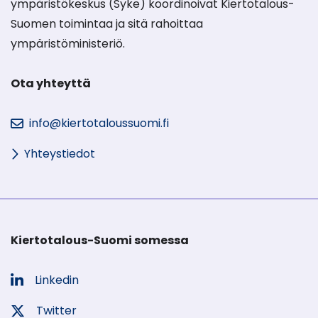
ympäristökeskus (Syke) koordinoivat Kiertotalous-
Suomen toimintaa ja sitä rahoittaa
ympäristöministeriö.
Ota yhteyttä
info@kiertotaloussuomi.fi
Yhteystiedot
Kiertotalous-Suomi somessa
Linkedin
Sosiaalinen
media:
Twitter