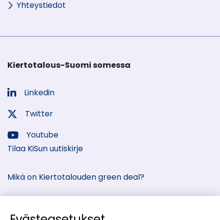
Yhteystiedot
Kiertotalous-Suomi somessa
Linkedin
Sosiaalinen
media:
Twitter
Sosiaalinen
media:
Youtube
Sosiaalinen
Tilaa KiSun uutiskirje
media:
Mikä on Kiertotalouden green deal?
Evästeasetukset