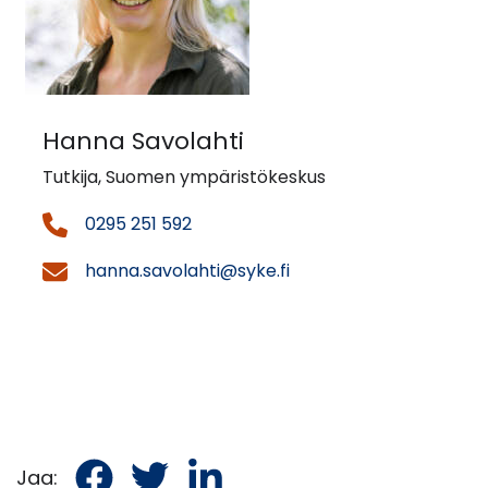
Hanna Savolahti
Tutkija, Suomen ympäristökeskus
0295 251 592
hanna.savolahti@syke.fi
Jaa
Jaa
Jaa
Jaa: