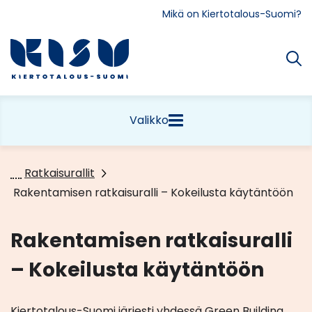
Siirry
Mikä on Kiertotalous-Suomi?
sisältöön
Etusivu
Valikko
Ratkaisurallit
Rakentamisen ratkaisuralli – Kokeilusta käytäntöön
Rakentamisen ratkaisuralli
– Kokeilusta käytäntöön
Kiertotalous-Suomi järjesti yhdessä Green Building