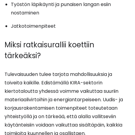
Työstön läpikäynti ja punaisen langan esiin
nostaminen
Jatkotoimenpiteet
Miksi ratkaisurallii koettiin
tärkeäksi?
Tulevaisuuden tulee tarjota mahdollisuuksia ja
toiveita kaikille. Edistämällä KIRA-sektorin
kiertotaloutta yhdessä voimme vaikuttaa suuriin
materiaalivirtoihin ja energiantarpeiseen. Uudis- ja
korjausrakentamisen toimenpiteet toteutetaan
yhteistyöllä ja on tärkeää, että alalla vallitseviin
käytänteisiin voidaan vaikuttaa sisältäpäin, kaikkia
toimijoita kuunnellen ja osallistaen.