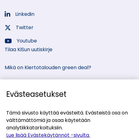
Linkedin
Sosiaalinen
media:
Twitter
Sosiaalinen
media:
Youtube
Sosiaalinen
Tilaa KiSun uutiskirje
media:
Mikä on Kiertotalouden green deal?
Evästeasetukset
Kiertotalous-Suomen kumppanisivut
Tämä sivusto käyttää evästeitä. Evästeistä osa on
välttämättömiä ja osaa käytetään
(siirryt
Materiaalitori
analytiikkatarkoituksiin.
toiseen
(siirryt
Teollisten symbioosien palvelu
Lue lisää Evästekäytännöt -sivulta.