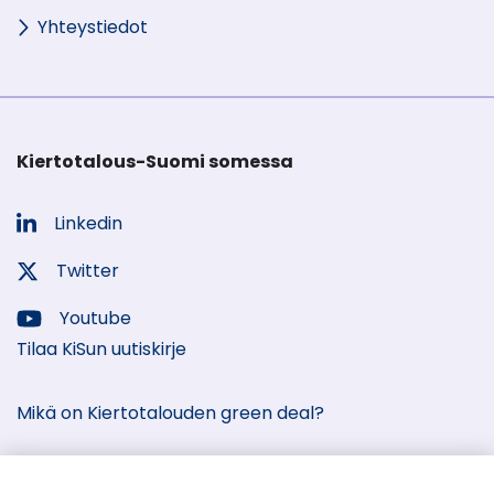
Yhteystiedot
Kiertotalous-Suomi somessa
Linkedin
Sosiaalinen
media:
Twitter
Sosiaalinen
media:
Youtube
Sosiaalinen
Tilaa KiSun uutiskirje
media:
Mikä on Kiertotalouden green deal?