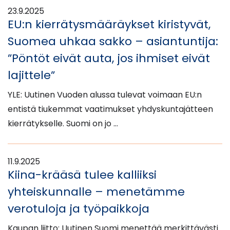
23.9.2025
EU:n kierrätysmääräykset kiristyvät,
Suomea uhkaa sakko – asiantuntija:
”Pöntöt eivät auta, jos ihmiset eivät
lajittele”
YLE: Uutinen Vuoden alussa tulevat voimaan EU:n
entistä tiukemmat vaatimukset yhdyskuntajätteen
kierrätykselle. Suomi on jo …
11.9.2025
Kiina-krääsä tulee kalliiksi
yhteiskunnalle – menetämme
verotuloja ja työpaikkoja
Kaupan liitto: Uutinen Suomi menettää merkittävästi